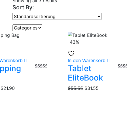
Showing all 3 results
Sort By:
-43%
 Warenkorb
In den Warenkorb
pping
Tablet
Bewertet mit
Bewe
EliteBook
5.00
von 5
5.00
Ursprünglicher
Aktueller
Ursprünglicher
Aktueller
$
21.90
$
55.55
$
31.55
Preis
Preis
Preis
Preis
war:
ist:
war:
ist:
$41.90
$21.90.
$55.55
$31.55.