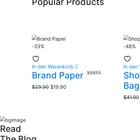
Popular Products
-33%
-48%
In den Warenkorb
In den
Brand Paper
Sho
Bewertet mit
Bag
5.00
von 5
Ursprünglicher
Aktueller
$
29.90
$
19.90
Preis
Preis
$
41.90
war:
ist:
$29.90
$19.90.
Read
The Blog