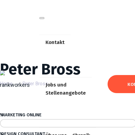
Kontakt
Peter Bross
Home
-
Peter Bross
KO
Jobs und
Stellenangebote
8%
MARKETING ONLINE
8%
DESIGN CONSULTANT