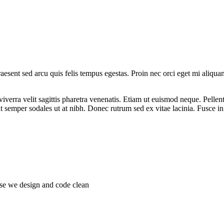
Praesent sed arcu quis felis tempus egestas. Proin nec orci eget mi aliq
viverra velit sagittis pharetra venenatis. Etiam ut euismod neque. Pelle
t semper sodales ut at nibh. Donec rutrum sed ex vitae lacinia. Fusce in me
ise we design and code clean