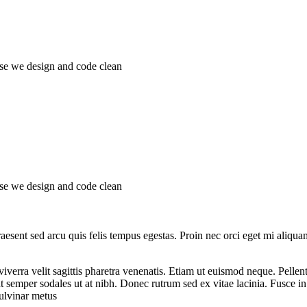
ise we design and code clean
ise we design and code clean
Praesent sed arcu quis felis tempus egestas. Proin nec orci eget mi aliq
viverra velit sagittis pharetra venenatis. Etiam ut euismod neque. Pelle
t semper sodales ut at nibh. Donec rutrum sed ex vitae lacinia. Fusce in me
pulvinar metus