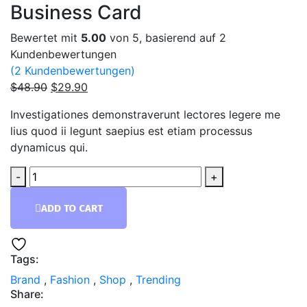
Business Card
Bewertet mit
5.00
von 5, basierend auf
2
Kundenbewertungen
(
2
Kundenbewertungen)
Ursprünglicher
Aktueller
$
48.90
$
29.90
Preis
Preis
Investigationes demonstraverunt lectores legere me
war:
ist:
lius quod ii legunt saepius est etiam processus
$48.90
$29.90.
dynamicus qui.
-
+
ADD TO CART
Tags:
Brand
,
Fashion
,
Shop
,
Trending
Share: