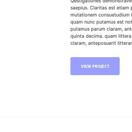
Qestigationes demonstraveru
saepius. Claritas est etiam
mutationem consuetudium le
quam nunc putamus est not
putamus parum claram, ante
quinta decima. quam litte
claram, anteposuerit litter
VIEW PROJECT