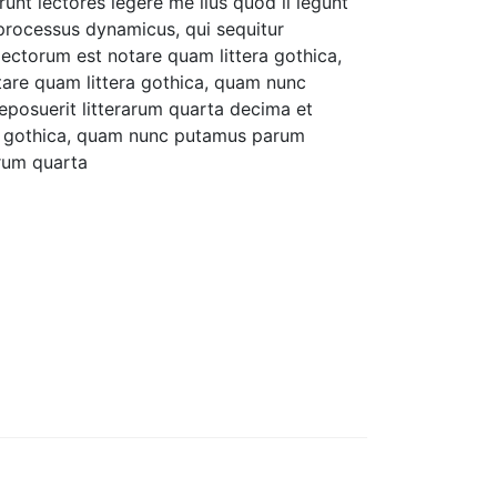
nt lectores legere me lius quod ii legunt
 processus dynamicus, qui sequitur
ctorum est notare quam littera gothica,
are quam littera gothica, quam nunc
posuerit litterarum quarta decima et
ra gothica, quam nunc putamus parum
arum quarta